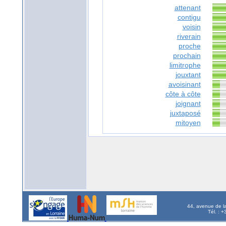
attenant
contigu
voisin
riverain
proche
prochain
limitrophe
jouxtant
avoisinant
côte à côte
joignant
juxtaposé
mitoyen
44, avenue de l
Tél. : 