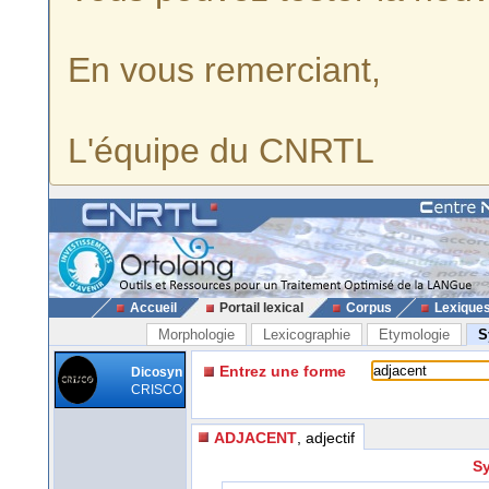
En vous remerciant,
L'équipe du CNRTL
Accueil
Portail lexical
Corpus
Lexique
Morphologie
Lexicographie
Etymologie
S
Entrez une forme
Dicosyn
CRISCO
ADJACENT
, adjectif
Sy