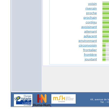
voisin
riverain
proche
prochain
contigu
avoisinant
attenant
adjacent
environnant
circonvoisin
frontalier
frontière
jouxtant
44, avenue de l
Tél. : 