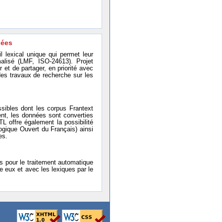
nées
l lexical unique qui permet leur
alisé (LMF, ISO-24613). Projet
er et de partager, en priorité avec
es travaux de recherche sur les
sibles dont les corpus Frantext
ent, les données sont converties
L offre également la possibilité
que Ouvert du Français) ainsi
es.
s pour le traitement automatique
e eux et avec les lexiques par le