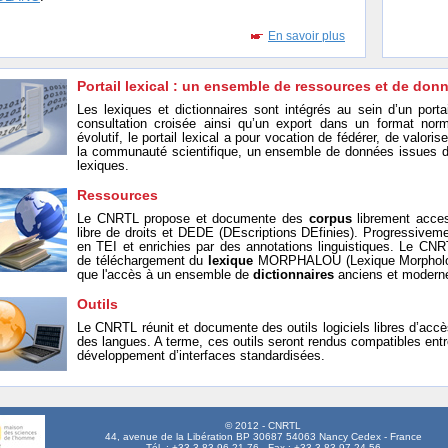
En savoir plus
Portail lexical : un ensemble de ressources et de don
Les lexiques et dictionnaires sont intégrés au sein d’un portai
consultation croisée ainsi qu’un export dans un format norm
évolutif, le portail lexical a pour vocation de fédérer, de valoris
la communauté scientifique, un ensemble de données issues d
lexiques.
Ressources
Le CNRTL propose et documente des
corpus
librement acces
libre de droits et DEDE (DEscriptions DEfinies). Progressivem
en TEI et enrichies par des annotations linguistiques. Le CNRT
de téléchargement du
lexique
MORPHALOU (Lexique Morphologi
que l'accès à un ensemble de
dictionnaires
anciens et modern
Outils
Le CNRTL réunit et documente des outils logiciels libres d’accè
des langues. A terme, ces outils seront rendus compatibles entr
développement d’interfaces standardisées.
© 2012 - CNRTL
44, avenue de la Libération BP 30687 54063 Nancy Cedex - France
Tél. : +33 3 83 96 21 76 - Fax : +33 3 83 97 24 56