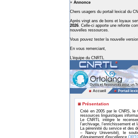
×
Annonce
Chers usagers du portail lexical du C
Après vingt ans de bons et loyaux ser
2026
. Celle-ci apporte une refonte co
nouvelles ressources.
Vous pouvez tester la nouvelle version
En vous remerciant,
L'équipe du CNRTL
Accueil
Portail lexi
Présentation
Créé en 2005 par le CNRS, le 
ressources linguistiques informat
Le CNRTL intègre le recensem
l’archivage, l’enrichissement et 
La pérennité du service et des
– Nancy Université), le sout
d’équipement d'excellence
ORT