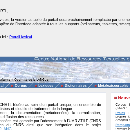
NRTL,
vices, la version actuelle du portail sera prochainement remplacée par une n
mplète de l'interface adaptée à tous les supports (ordinateurs, tablettes, smar
 ici :
Portail lexical
cal
Corpus
Lexiques
Dictionnaires
Métalexicographie
Nouve
CNRTL fédère au sein d’un portail unique, un ensemble de
Corpus jo
(
CNRTL - 
isées et d’outils de traitement de la langue.
ent, la documentation (métadonnées), la normalisation,
Prolex
: L
propres (
la diffusion des ressources.
François 
 données est garantie par l’adossement à l’UMR ATILF (CNRS
ien du CNRS ainsi que son intégration dans le projet
Pompam
néologie (
OLANG
.