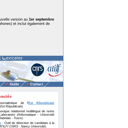
ouvelle version au
1er septembre
tphones) et inclut également de
Outils
Contact
autés
urnalistique de l'
Est Républicain
Est Républicain
).
exique relationnel multilingue de noms
Laboratoire d'informatique - Université
Rabelais - Tours
).
o
: Outil de détection de candidats à la
ATILF/ CNRS - Nancy Université
).