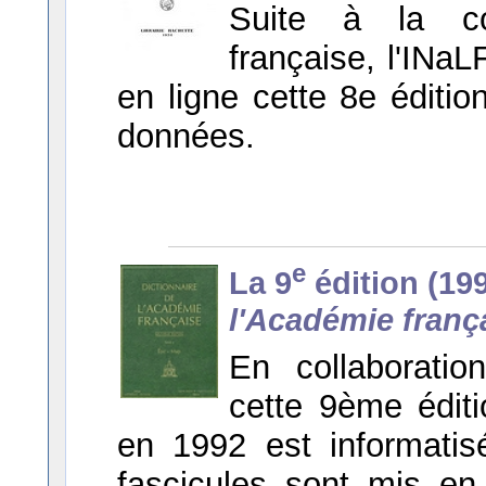
Suite à la co
française, l'INa
en ligne cette 8e éditi
données.
e
La 9
édition (199
l'Académie franç
En collaboratio
cette 9ème éditi
en 1992 est informatis
fascicules sont mis en