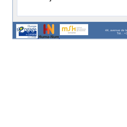
44, avenue de l
Tél. : 