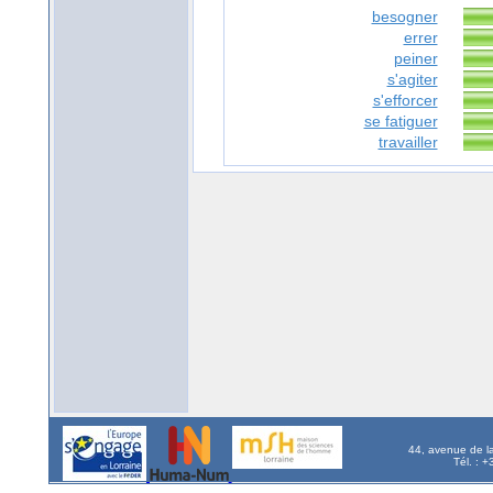
besogner
errer
peiner
s'agiter
s'efforcer
se fatiguer
travailler
44, avenue de l
Tél. : 