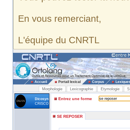
En vous remerciant,
L'équipe du CNRTL
Accueil
Portail lexical
Corpus
Lexique
Morphologie
Lexicographie
Etymologie
S
Entrez une forme
Dicosyn
CRISCO
SE REPOSER