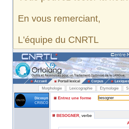
En vous remerciant,
L'équipe du CNRTL
Accueil
Portail lexical
Corpus
Lexique
Morphologie
Lexicographie
Etymologie
S
Entrez une forme
Dicosyn
CRISCO
BESOGNER
, verbe