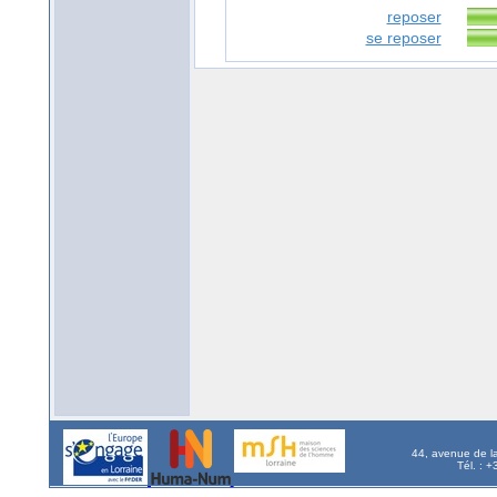
reposer
se reposer
44, avenue de l
Tél. : 