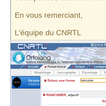
En vous remerciant,
L'équipe du CNRTL
Accueil
Portail lexical
Corpus
Lexique
Morphologie
Lexicographie
Etymologie
S
Entrez une forme
Dicosyn
CRISCO
RANCUNIER
, adjectif
An