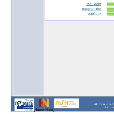
indulgent
magnanime
oublieux
44, avenue de l
Tél. : 