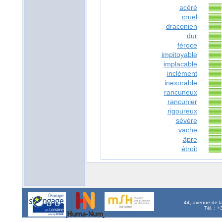
acéré
cruel
draconien
dur
féroce
impitoyable
implacable
inclément
inexorable
rancuneux
rancunier
rigoureux
sévère
vache
âpre
étroit
44, avenue de l
Tél. : 