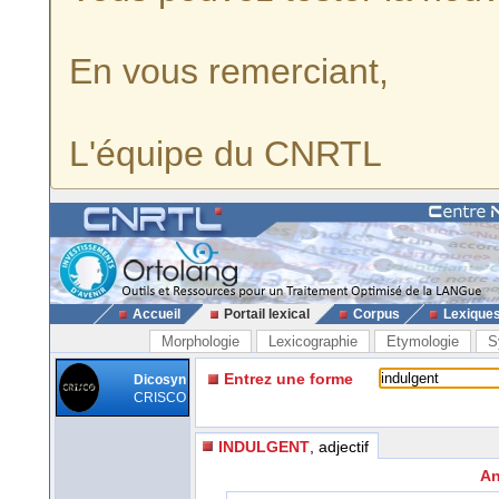
En vous remerciant,
L'équipe du CNRTL
Accueil
Portail lexical
Corpus
Lexique
Morphologie
Lexicographie
Etymologie
S
Entrez une forme
Dicosyn
CRISCO
INDULGENT
, adjectif
An