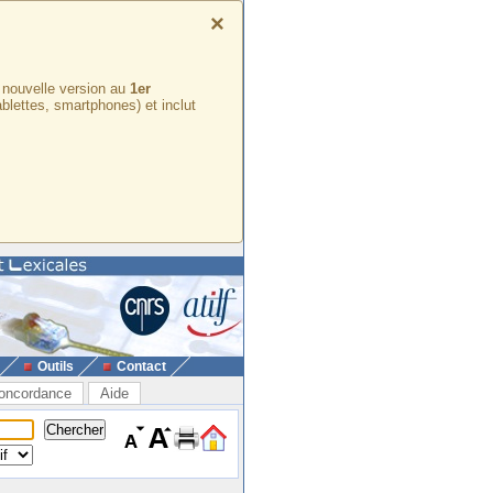
×
e nouvelle version au
1er
ablettes, smartphones) et inclut
Outils
Contact
oncordance
Aide