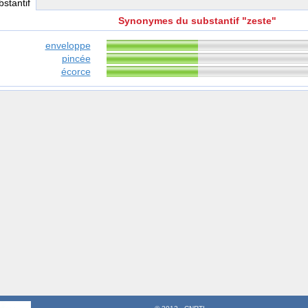
bstantif
Synonymes du substantif "zeste"
enveloppe
pincée
écorce