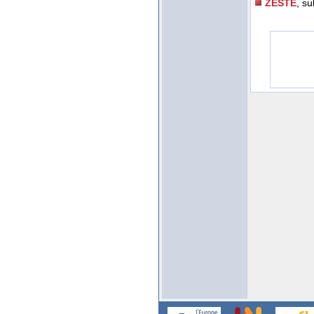
ZESTE
, su