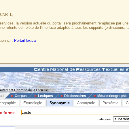
u CNRTL,
services, la version actuelle du portail sera prochainement remplacée par un
 une refonte complète de l'interface adaptée à tous les supports (ordinateurs, t
.
ion ici :
Portail lexical
cal
Corpus
Lexiques
Dictionnaires
Métalexicographie
cographie
Etymologie
Synonymie
Antonymie
Proxémie
C
ne forme
catégorie :