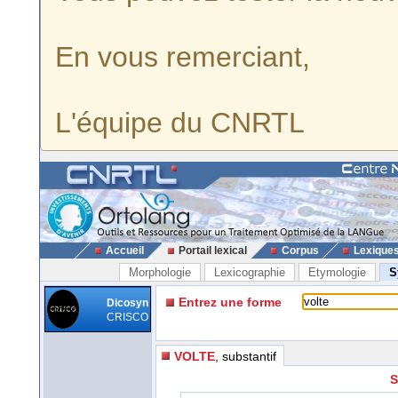
En vous remerciant,
L'équipe du CNRTL
Accueil
Portail lexical
Corpus
Lexique
Morphologie
Lexicographie
Etymologie
S
Entrez une forme
Dicosyn
CRISCO
VOLTE
, substantif
S