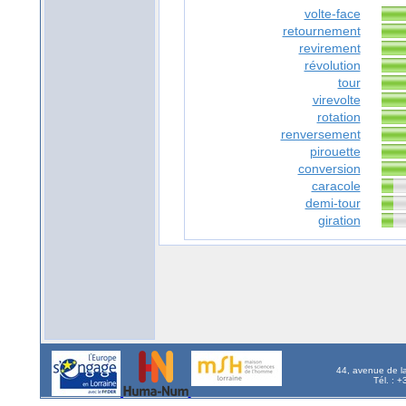
volte-face
retournement
revirement
révolution
tour
virevolte
rotation
renversement
pirouette
conversion
caracole
demi-tour
giration
44, avenue de l
Tél. : 