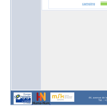
camping
44, avenue de l
Tél. : 