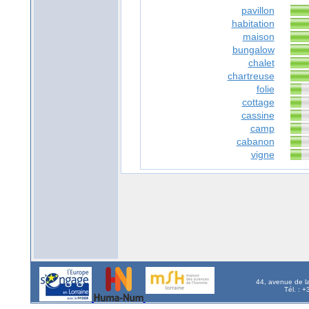
pavillon
habitation
maison
bungalow
chalet
chartreuse
folie
cottage
cassine
camp
cabanon
vigne
44, avenue de l
Tél. : 