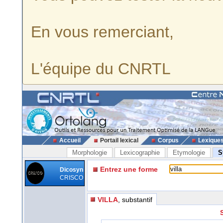
En vous remerciant,
L'équipe du CNRTL
Accueil
Portail lexical
Corpus
Lexique
Morphologie
Lexicographie
Etymologie
S
Entrez une forme
Dicosyn
CRISCO
VILLA
, substantif