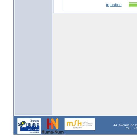
injustice
44, avenue de l
Tél. : 