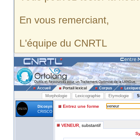
En vous remerciant,
L'équipe du CNRTL
Accueil
Portail lexical
Corpus
Lexique
Morphologie
Lexicographie
Etymologie
S
Entrez une forme
Dicosyn
CRISCO
VENEUR
, substantif
Sy