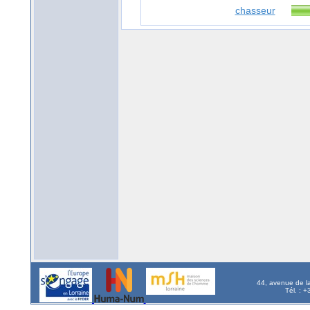
chasseur
44, avenue de l
Tél. : 