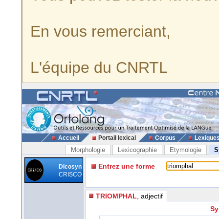
En vous remerciant,
L'équipe du CNRTL
Accueil
Portail lexical
Corpus
Lexique
Morphologie
Lexicographie
Etymologie
S
Entrez une forme
Dicosyn
CRISCO
TRIOMPHAL
, adjectif
Sy