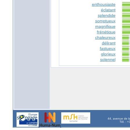
enthousiaste
éclatant
splendide
somptueux
magnifique
frénétique
chaleureux
délirant
fastueux
glorieux
solennel
44, avenue de l
Tél. : 