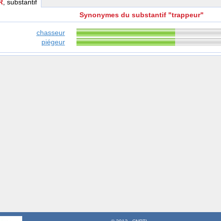
R
, substantif
Synonymes du substantif "trappeur"
chasseur
piégeur