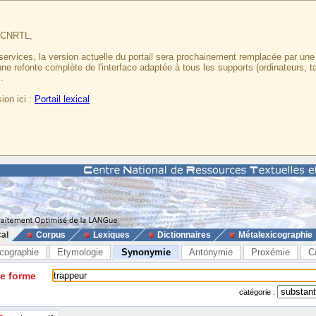
u CNRTL,
services, la version actuelle du portail sera prochainement remplacée par un
 une refonte complète de l'interface adaptée à tous les supports (ordinateurs, t
.
ion ici :
Portail lexical
cal
Corpus
Lexiques
Dictionnaires
Métalexicographie
cographie
Etymologie
Synonymie
Antonymie
Proxémie
C
ne forme
catégorie :