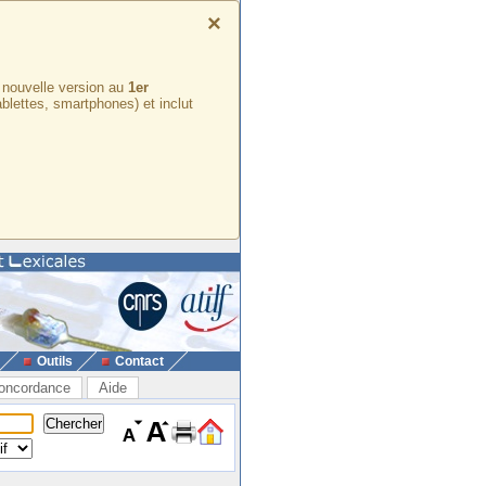
×
e nouvelle version au
1er
ablettes, smartphones) et inclut
Outils
Contact
oncordance
Aide