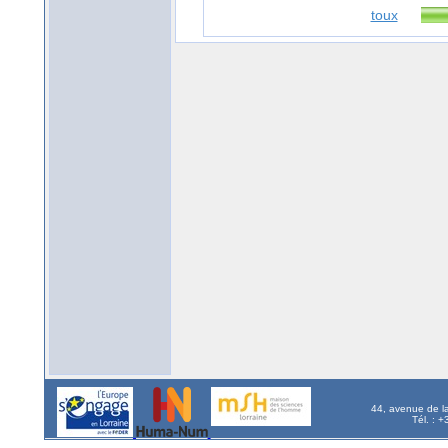
toux
44, avenue de l
Tél. : 