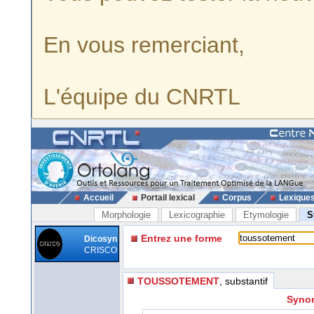
En vous remerciant,
L'équipe du CNRTL
Accueil
Portail lexical
Corpus
Lexique
Morphologie
Lexicographie
Etymologie
S
Entrez une forme
Dicosyn
CRISCO
TOUSSOTEMENT
, substantif
Synon