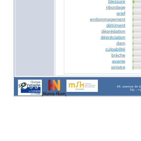
blessure
ribordage
grief
endommagement
détriment
déprédation
dépréciation
dam
culpabilité
brèche
avanie
sinistre
44, avenue de l
Tél. : 