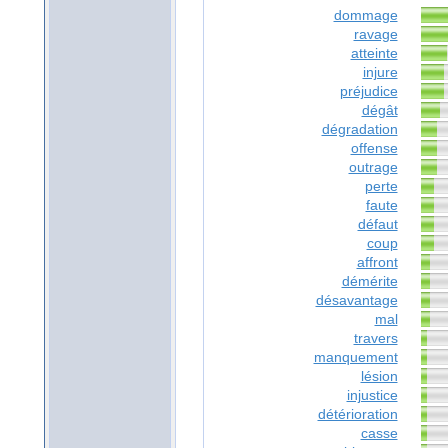
dommage
ravage
atteinte
injure
préjudice
dégât
dégradation
offense
outrage
perte
faute
défaut
coup
affront
démérite
désavantage
mal
travers
manquement
lésion
injustice
détérioration
casse