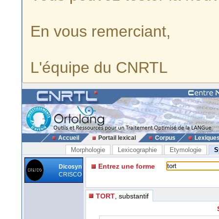
En vous remerciant,
L'équipe du CNRTL
Accueil
Portail lexical
Corpus
Lexique
Morphologie
Lexicographie
Etymologie
S
Entrez une forme
Dicosyn
CRISCO
TORT
, substantif