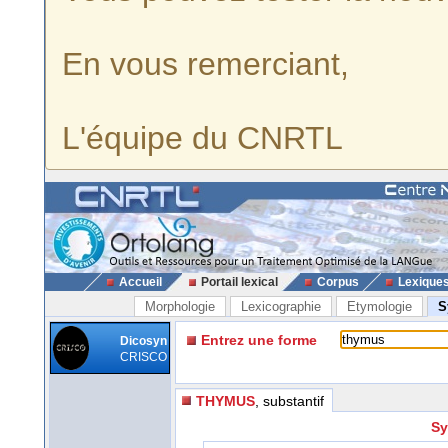
En vous remerciant,
L'équipe du CNRTL
Accueil
Portail lexical
Corpus
Lexique
Morphologie
Lexicographie
Etymologie
S
Entrez une forme
Dicosyn
CRISCO
THYMUS
, substantif
Sy