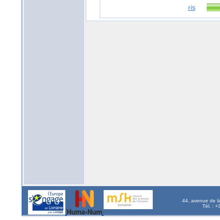
ris
44, avenue de l
Tél. : 