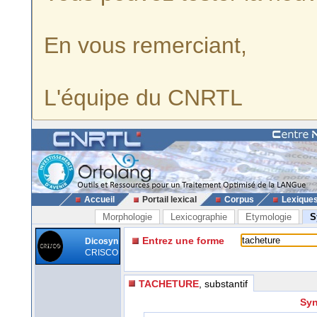
En vous remerciant,
L'équipe du CNRTL
Accueil
Portail lexical
Corpus
Lexique
Morphologie
Lexicographie
Etymologie
S
Entrez une forme
Dicosyn
CRISCO
TACHETURE
, substantif
Syn