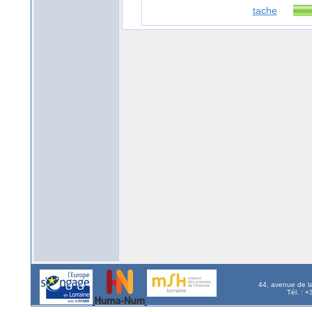
tache
44, avenue de l
Tél. : 