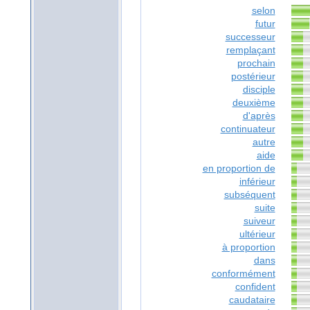
selon
futur
successeur
remplaçant
prochain
postérieur
disciple
deuxième
d'après
continuateur
autre
aide
en proportion de
inférieur
subséquent
suite
suiveur
ultérieur
à proportion
dans
conformément
confident
caudataire