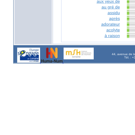
aux yeux de
au gré de
assidu
après
adorateur
acolyte
à raison
44, avenue de l
Tél. : 