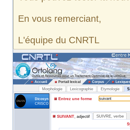
En vous remerciant,
L'équipe du CNRTL
Accueil
Portail lexical
Corpus
Lexique
Morphologie
Lexicographie
Etymologie
S
Entrez une forme
Dicosyn
CRISCO
SUIVRE
, verbe
SUIVANT
, adjectif
S