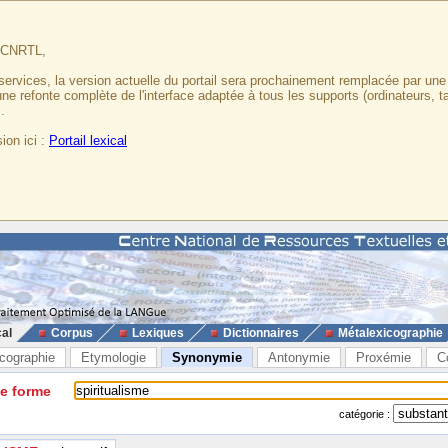
u CNRTL,
services, la version actuelle du portail sera prochainement remplacée par un
 une refonte complète de l'interface adaptée à tous les supports (ordinateurs, t
.
ion ici :
Portail lexical
cal
Corpus
Lexiques
Dictionnaires
Métalexicographie
cographie
Etymologie
Synonymie
Antonymie
Proxémie
C
ne forme
catégorie :