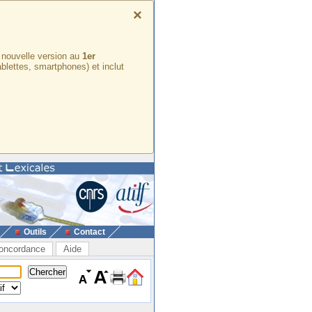
×
e nouvelle version au
1er
ablettes, smartphones) et inclut
Outils
Contact
oncordance
Aide