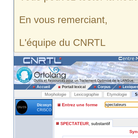
En vous remerciant,
L'équipe du CNRTL
Accueil
Portail lexical
Corpus
Lexique
Morphologie
Lexicographie
Etymologie
S
Entrez une forme
Dicosyn
CRISCO
SPECTATEUR
, substantif
Syn