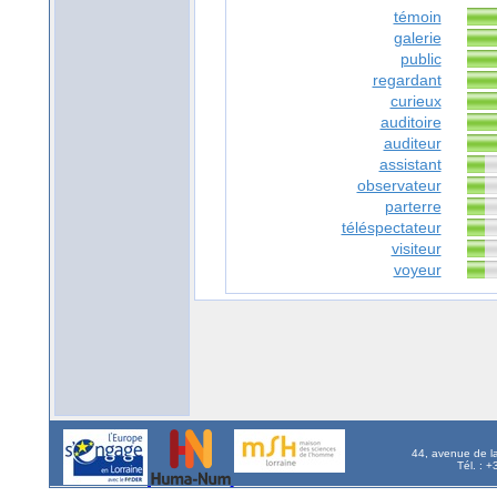
témoin
galerie
public
regardant
curieux
auditoire
auditeur
assistant
observateur
parterre
téléspectateur
visiteur
voyeur
44, avenue de l
Tél. : 