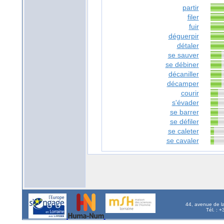
partir
filer
fuir
déguerpir
détaler
se sauver
se débiner
décaniller
décamper
courir
s'évader
se barrer
se défiler
se caleter
se cavaler
44, avenue de l
Tél. : 