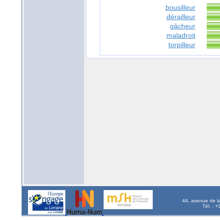
bousilleur
dérailleur
gâcheur
maladroit
torpilleur
44, avenue de l
Tél. : 