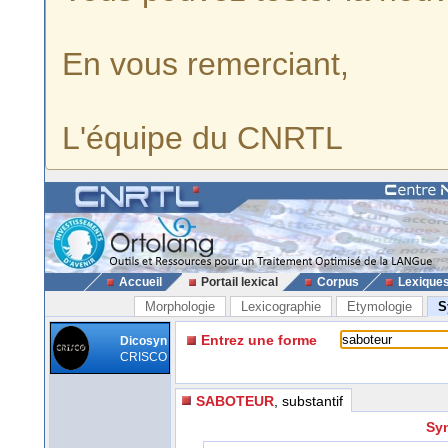
En vous remerciant,
L'équipe du CNRTL
Accueil
Portail lexical
Corpus
Lexique
Morphologie
Lexicographie
Etymologie
S
Entrez une forme
Dicosyn
CRISCO
SABOTEUR
, substantif
Syn