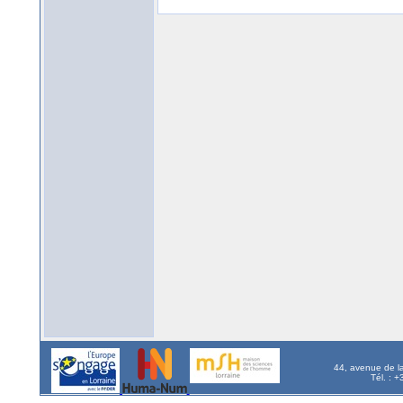
44, avenue de l
Tél. : 