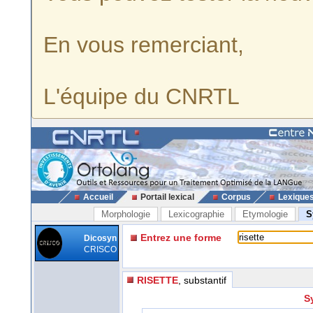
En vous remerciant,
L'équipe du CNRTL
Accueil
Portail lexical
Corpus
Lexique
Morphologie
Lexicographie
Etymologie
S
Entrez une forme
Dicosyn
CRISCO
RISETTE
, substantif
S