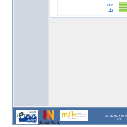
rire
ris
44, avenue de l
Tél. : 