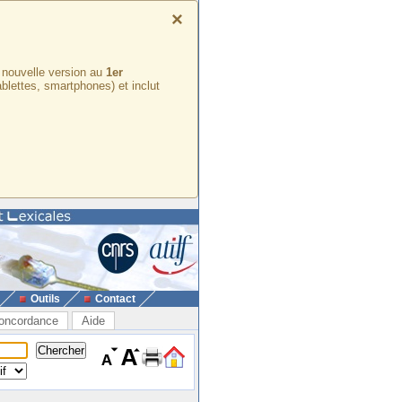
×
e nouvelle version au
1er
ablettes, smartphones) et inclut
Outils
Contact
oncordance
Aide