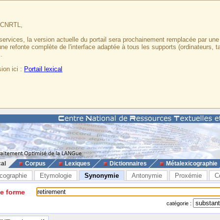
u CNRTL,
services, la version actuelle du portail sera prochainement remplacée par un
 une refonte complète de l'interface adaptée à tous les supports (ordinateurs, t
.
ion ici :
Portail lexical
cal
Corpus
Lexiques
Dictionnaires
Métalexicographie
cographie
Etymologie
Synonymie
Antonymie
Proxémie
C
ne forme
catégorie :