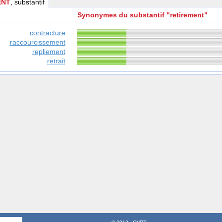
ENT
, substantif
Synonymes du substantif "retirement"
contracture
raccourcissement
repliement
retrait