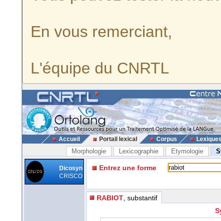
En vous remerciant,
L'équipe du CNRTL
Accueil
Portail lexical
Corpus
Lexique
Morphologie
Lexicographie
Etymologie
S
Entrez une forme
Dicosyn
CRISCO
RABIOT
, substantif
S