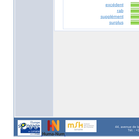
excédent
rab
supplément
surplus
44, avenue de l
Tél. : 