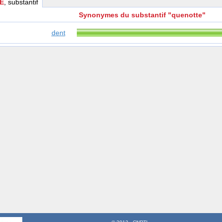
E
, substantif
Synonymes du substantif "quenotte"
dent