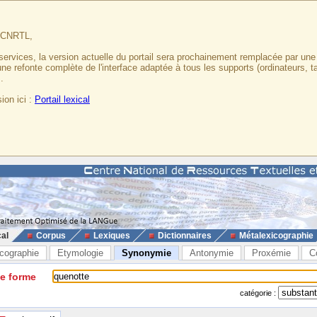
u CNRTL,
services, la version actuelle du portail sera prochainement remplacée par un
 une refonte complète de l'interface adaptée à tous les supports (ordinateurs, t
.
ion ici :
Portail lexical
cal
Corpus
Lexiques
Dictionnaires
Métalexicographie
cographie
Etymologie
Synonymie
Antonymie
Proxémie
C
ne forme
catégorie :