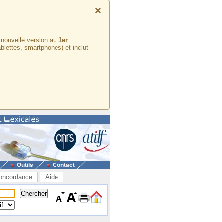
×
e nouvelle version au
1er
ablettes, smartphones) et inclut
Outils
Contact
oncordance
Aide