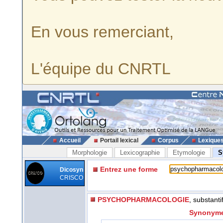
En vous remerciant,
L'équipe du CNRTL
Accueil
Portail lexical
Corpus
Lexique
Morphologie
Lexicographie
Etymologie
S
Entrez une forme
Dicosyn
CRISCO
PSYCHOPHARMACOLOGIE
, substanti
Synonyme