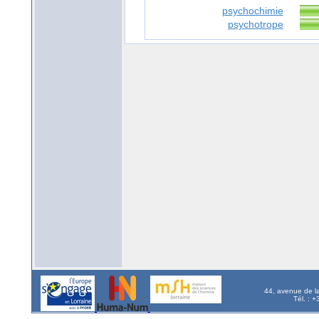
psychochimie
psychotrope
44, avenue de l
Tél. : 