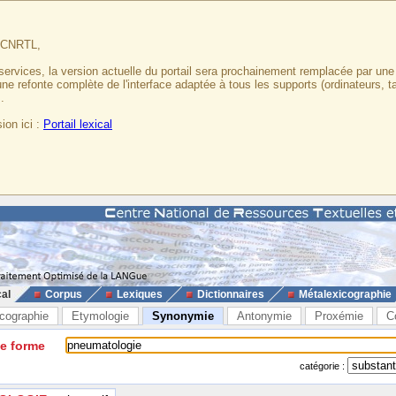
u CNRTL,
services, la version actuelle du portail sera prochainement remplacée par un
 une refonte complète de l'interface adaptée à tous les supports (ordinateurs, t
.
ion ici :
Portail lexical
cal
Corpus
Lexiques
Dictionnaires
Métalexicographie
cographie
Etymologie
Synonymie
Antonymie
Proxémie
C
ne forme
catégorie :