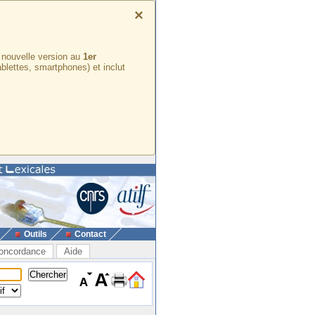
×
e nouvelle version au
1er
ablettes, smartphones) et inclut
Outils
Contact
oncordance
Aide