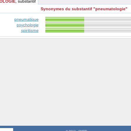
OLOGIE
, substantif
Synonymes du substantif "pneumatologie"
pneumatique
psychologie
spiritisme