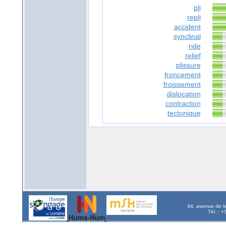
pli
repli
accident
synclinal
ride
relief
plissure
froncement
froissement
dislocation
contraction
tectonique
44, avenue de l
Tél. : 