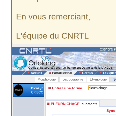
En vous remerciant,
L'équipe du CNRTL
Accueil
Portail lexical
Corpus
Lexique
Morphologie
Lexicographie
Etymologie
S
Entrez une forme
Dicosyn
CRISCO
PLEURNICHAGE
, substantif
Syno