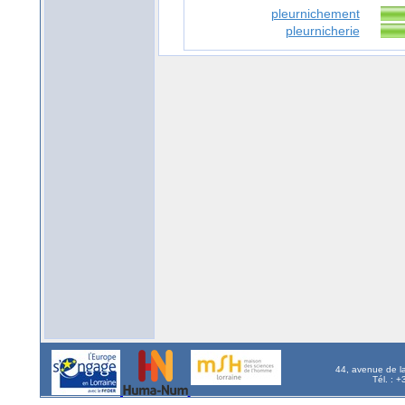
pleurnichement
pleurnicherie
44, avenue de l
Tél. : 