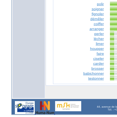
polir
soigner
fignoler
démêler
coiffer
arranger
perler
lécher
limer
houpper
faire
ciseler
carder
brosser
babichonner
testonner
44, avenue de l
Tél. : 