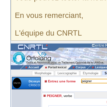
En vous remerciant,
L'équipe du CNRTL
Accueil
Portail lexical
Corpus
Lexique
Morphologie
Lexicographie
Etymologie
S
Entrez une forme
Dicosyn
CRISCO
PEIGNER
, verbe