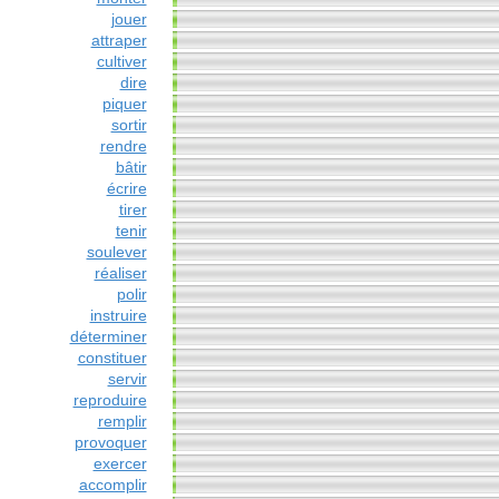
jouer
attraper
cultiver
dire
piquer
sortir
rendre
bâtir
écrire
tirer
tenir
soulever
réaliser
polir
instruire
déterminer
constituer
servir
reproduire
remplir
provoquer
exercer
accomplir