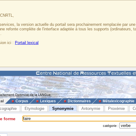
u CNRTL,
services, la version actuelle du portail sera prochainement remplacée par un
 une refonte complète de l'interface adaptée à tous les supports (ordinateurs, t
.
ion ici :
Portail lexical
cal
Corpus
Lexiques
Dictionnaires
Métalexicographie
cographie
Etymologie
Synonymie
Antonymie
Proxémie
C
ne forme
catégorie :