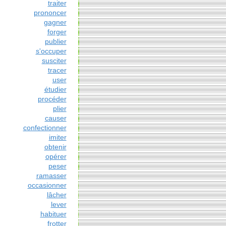
traiter
prononcer
gagner
forger
publier
s'occuper
susciter
tracer
user
étudier
procéder
plier
causer
confectionner
imiter
obtenir
opérer
peser
ramasser
occasionner
lâcher
lever
habituer
frotter