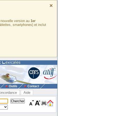
×
e nouvelle version au
1er
ablettes, smartphones) et inclut
Outils
Contact
oncordance
Aide