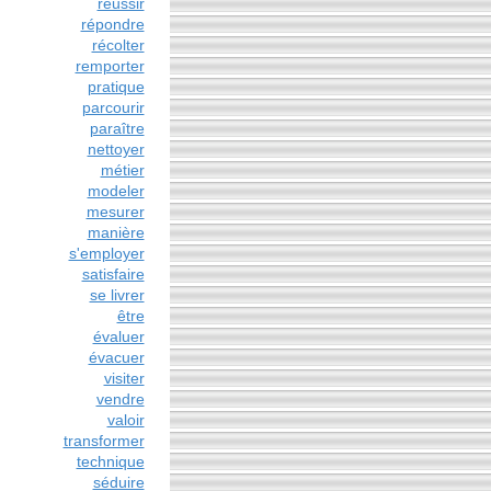
réussir
répondre
récolter
remporter
pratique
parcourir
paraître
nettoyer
métier
modeler
mesurer
manière
s'employer
satisfaire
se livrer
être
évaluer
évacuer
visiter
vendre
valoir
transformer
technique
séduire