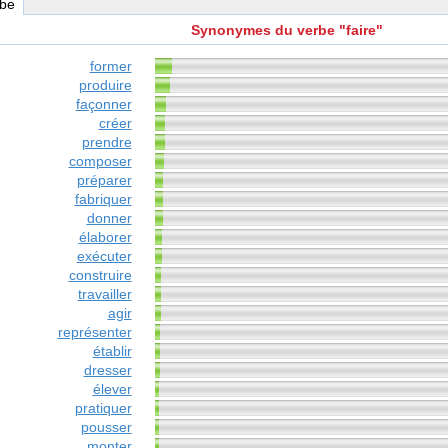
rbe
Synonymes du verbe "faire"
former
produire
façonner
créer
prendre
composer
préparer
fabriquer
donner
élaborer
exécuter
construire
travailler
agir
représenter
établir
dresser
élever
pratiquer
pousser
monter