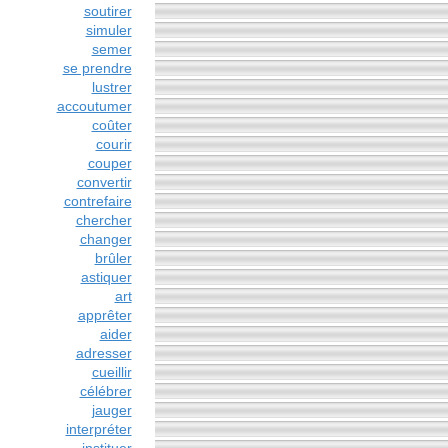
soutirer
simuler
semer
se prendre
lustrer
accoutumer
coûter
courir
couper
convertir
contrefaire
chercher
changer
brûler
astiquer
art
apprêter
aider
adresser
cueillir
célébrer
jauger
interpréter