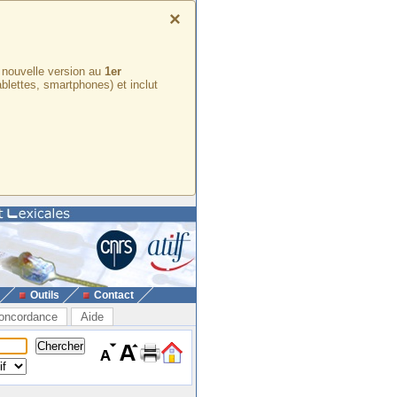
×
e nouvelle version au
1er
ablettes, smartphones) et inclut
Outils
Contact
oncordance
Aide