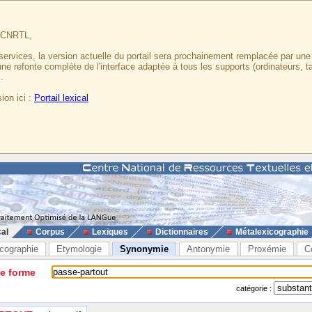
u CNRTL,
services, la version actuelle du portail sera prochainement remplacée par un
 une refonte complète de l'interface adaptée à tous les supports (ordinateurs, t
.
ion ici :
Portail lexical
cal
Corpus
Lexiques
Dictionnaires
Métalexicographie
cographie
Etymologie
Synonymie
Antonymie
Proxémie
C
ne forme
catégorie :