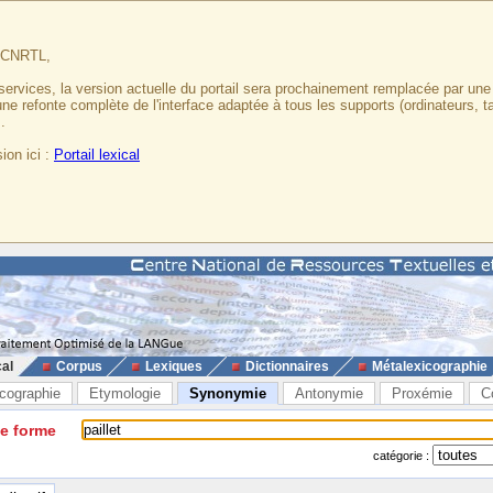
u CNRTL,
services, la version actuelle du portail sera prochainement remplacée par un
 une refonte complète de l'interface adaptée à tous les supports (ordinateurs, t
.
ion ici :
Portail lexical
cal
Corpus
Lexiques
Dictionnaires
Métalexicographie
cographie
Etymologie
Synonymie
Antonymie
Proxémie
C
ne forme
catégorie :