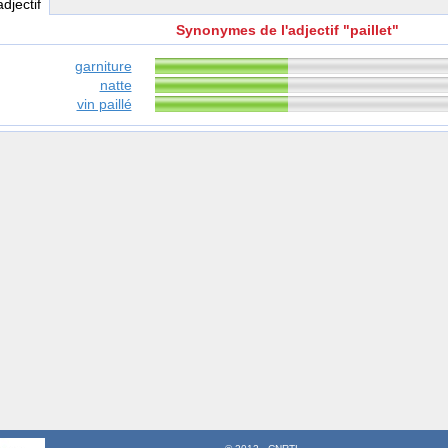
adjectif
Synonymes de l'adjectif "paillet"
garniture
natte
vin paillé