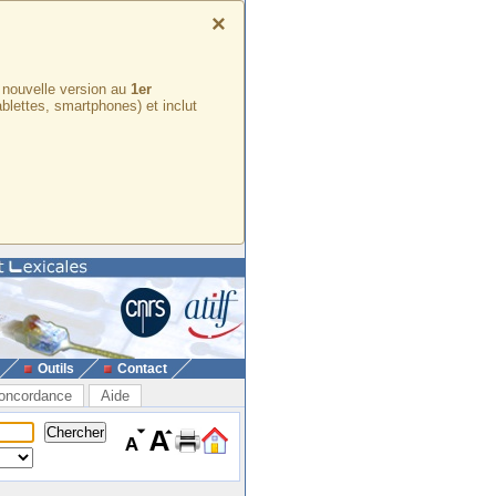
×
e nouvelle version au
1er
ablettes, smartphones) et inclut
Outils
Contact
oncordance
Aide