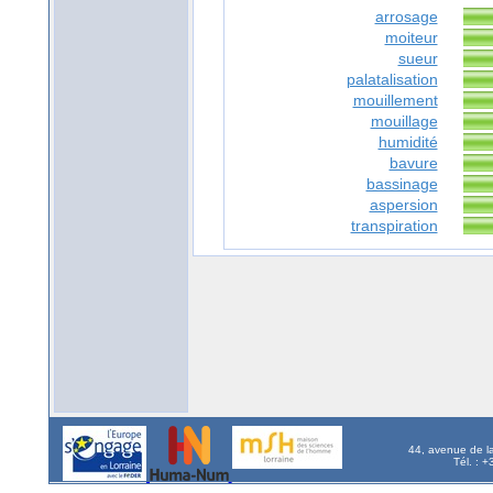
arrosage
moiteur
sueur
palatalisation
mouillement
mouillage
humidité
bavure
bassinage
aspersion
transpiration
44, avenue de l
Tél. : 