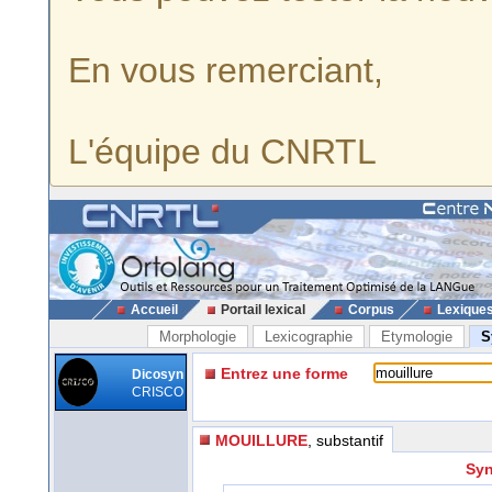
En vous remerciant,
L'équipe du CNRTL
Accueil
Portail lexical
Corpus
Lexique
Morphologie
Lexicographie
Etymologie
S
Entrez une forme
Dicosyn
CRISCO
MOUILLURE
, substantif
Syn