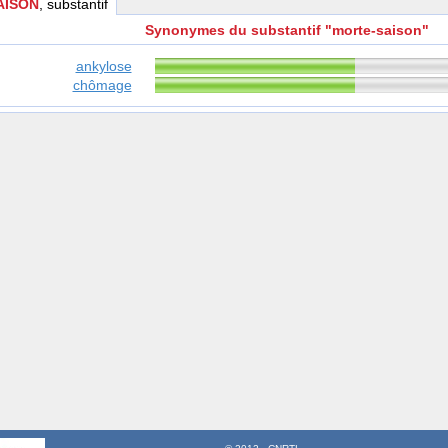
AISON
, substantif
Synonymes du substantif "morte-saison"
ankylose
chômage