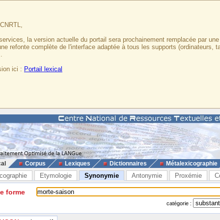
u CNRTL,
services, la version actuelle du portail sera prochainement remplacée par un
 une refonte complète de l'interface adaptée à tous les supports (ordinateurs, t
.
ion ici :
Portail lexical
cal
Corpus
Lexiques
Dictionnaires
Métalexicographie
cographie
Etymologie
Synonymie
Antonymie
Proxémie
C
ne forme
catégorie :