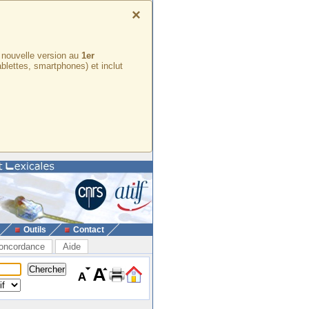
×
e nouvelle version au
1er
ablettes, smartphones) et inclut
Outils
Contact
oncordance
Aide