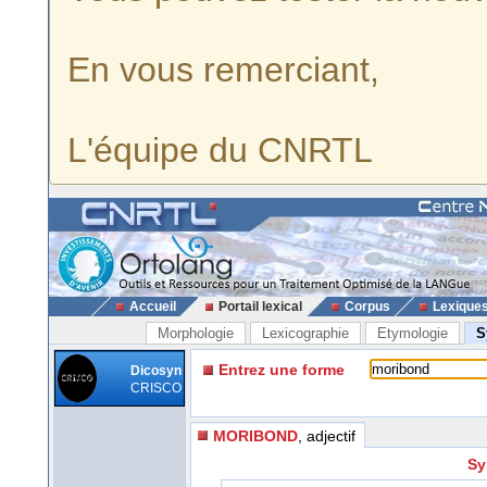
En vous remerciant,
L'équipe du CNRTL
Accueil
Portail lexical
Corpus
Lexique
Morphologie
Lexicographie
Etymologie
S
Entrez une forme
Dicosyn
CRISCO
MORIBOND
, adjectif
Sy