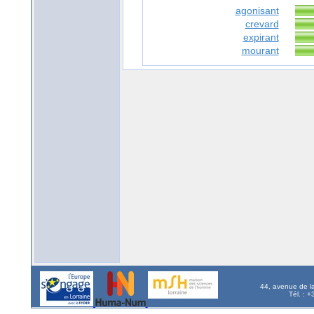
agonisant
crevard
expirant
mourant
44, avenue de l
Tél. : 