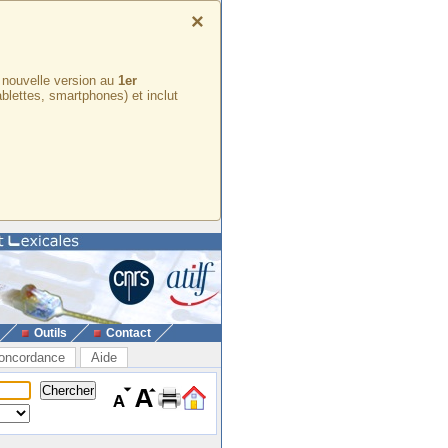
×
e nouvelle version au
1er
ablettes, smartphones) et inclut
Outils
Contact
oncordance
Aide