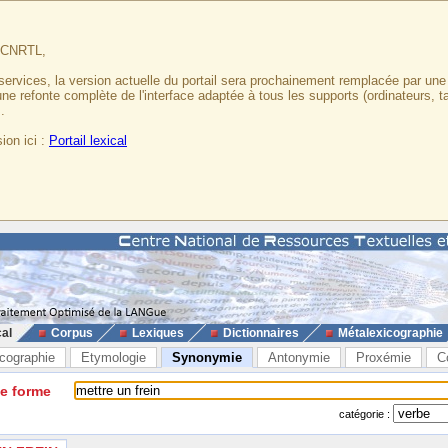
u CNRTL,
services, la version actuelle du portail sera prochainement remplacée par un
 une refonte complète de l'interface adaptée à tous les supports (ordinateurs, t
.
ion ici :
Portail lexical
cal
Corpus
Lexiques
Dictionnaires
Métalexicographie
cographie
Etymologie
Synonymie
Antonymie
Proxémie
C
ne forme
catégorie :