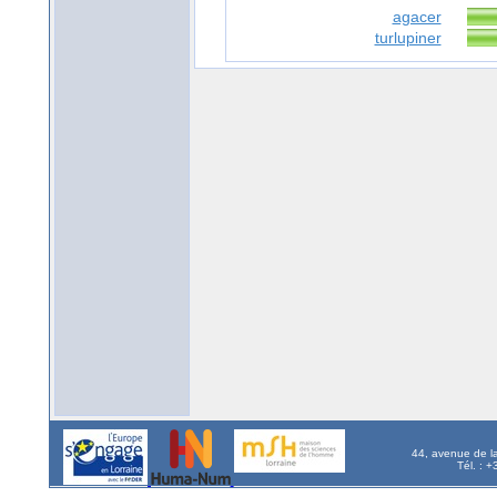
agacer
turlupiner
44, avenue de l
Tél. : 