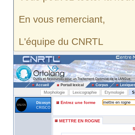
En vous remerciant,
L'équipe du CNRTL
Accueil
Portail lexical
Corpus
Lexique
Morphologie
Lexicographie
Etymologie
S
Entrez une forme
Dicosyn
CRISCO
METTRE EN ROGNE
S