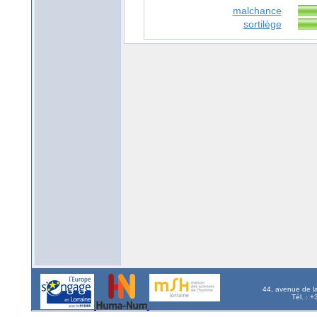
malchance
sortilège
44, avenue de l
Tél. : 