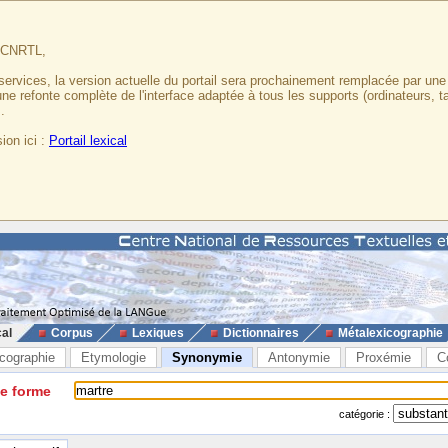
u CNRTL,
services, la version actuelle du portail sera prochainement remplacée par un
 une refonte complète de l'interface adaptée à tous les supports (ordinateurs, t
.
ion ici :
Portail lexical
cal
Corpus
Lexiques
Dictionnaires
Métalexicographie
cographie
Etymologie
Synonymie
Antonymie
Proxémie
C
ne forme
catégorie :