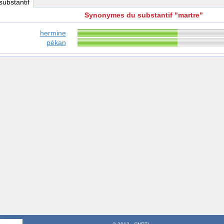
 substantif
Synonymes du substantif "martre"
hermine
pékan