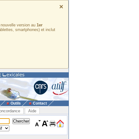
×
e nouvelle version au
1er
ablettes, smartphones) et inclut
Outils
Contact
oncordance
Aide