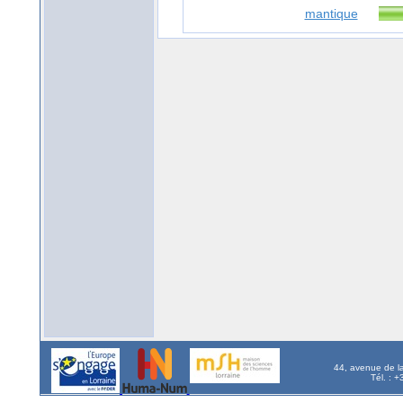
mantique
44, avenue de l
Tél. : 