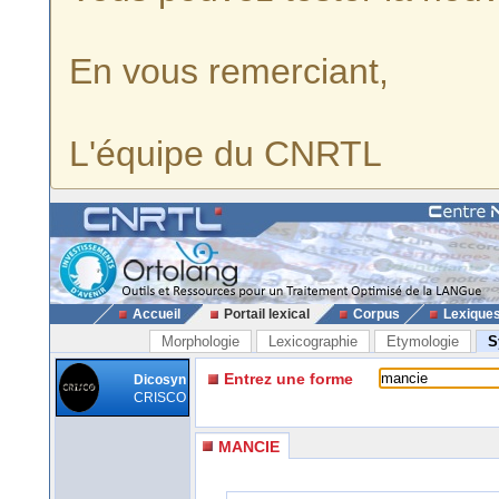
En vous remerciant,
L'équipe du CNRTL
Accueil
Portail lexical
Corpus
Lexique
Morphologie
Lexicographie
Etymologie
S
Entrez une forme
Dicosyn
CRISCO
MANCIE