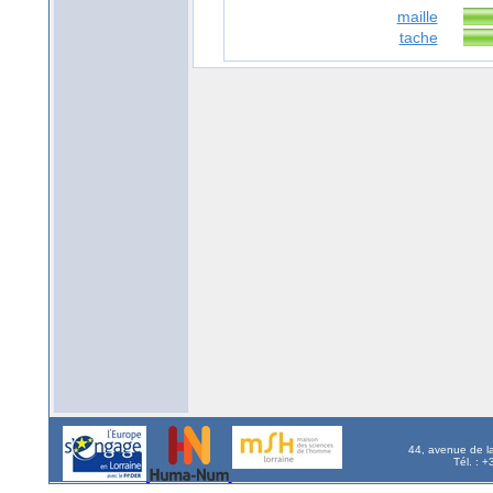
maille
tache
44, avenue de l
Tél. : 