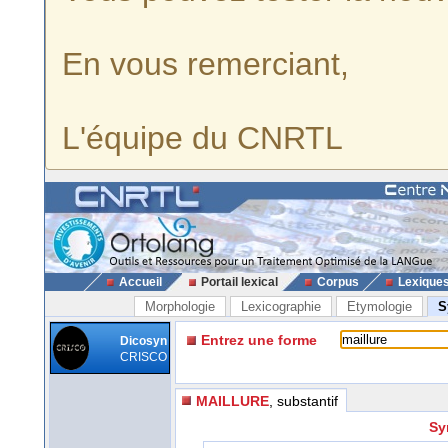
En vous remerciant,
L'équipe du CNRTL
Accueil
Portail lexical
Corpus
Lexique
Morphologie
Lexicographie
Etymologie
S
Entrez une forme
Dicosyn
CRISCO
MAILLURE
, substantif
Sy