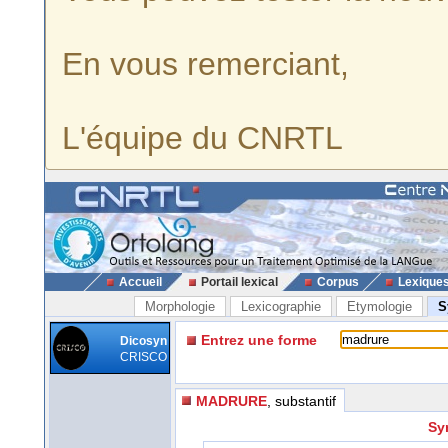
En vous remerciant,
L'équipe du CNRTL
Accueil
Portail lexical
Corpus
Lexique
Morphologie
Lexicographie
Etymologie
S
Entrez une forme
Dicosyn
CRISCO
MADRURE
, substantif
Sy