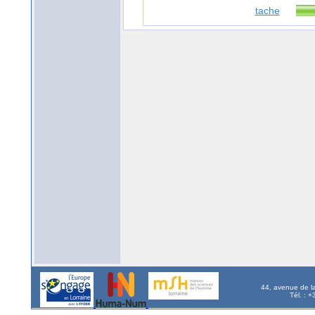
tache
44, avenue de l
Tél. : 