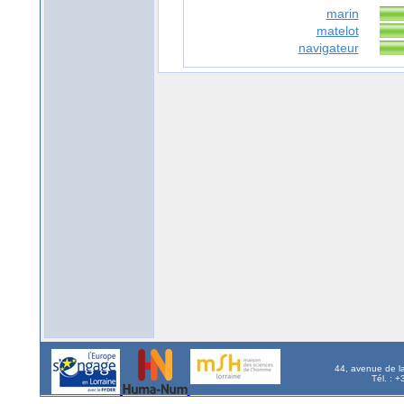
marin
matelot
navigateur
44, avenue de l
Tél. : 