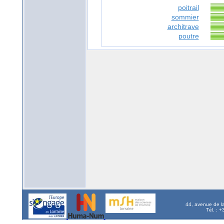
poitrail
sommier
architrave
poutre
44, avenue de l
Tél. : 