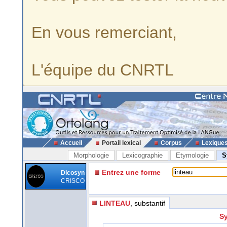
En vous remerciant,
L'équipe du CNRTL
Accueil
Portail lexical
Corpus
Lexique
Morphologie
Lexicographie
Etymologie
S
Entrez une forme
Dicosyn
CRISCO
LINTEAU
, substantif
Sy